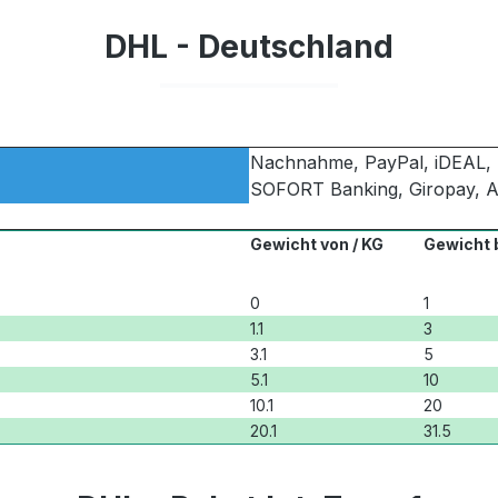
DHL - Deutschland
Nachnahme, PayPal, iDEAL, 
SOFORT Banking, Giropay, Ap
Gewicht von / KG
Gewicht b
0
1
1.1
3
3.1
5
5.1
10
10.1
20
20.1
31.5