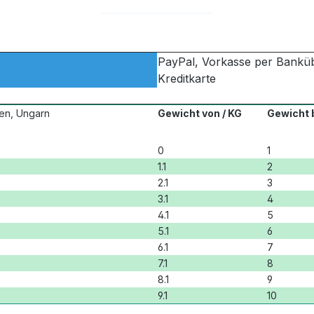
PayPal, Vorkasse per Bankü
Kreditkarte
ien, Ungarn
Gewicht von / KG
Gewicht b
0
1
1.1
2
2.1
3
3.1
4
4.1
5
5.1
6
6.1
7
7.1
8
8.1
9
9.1
10