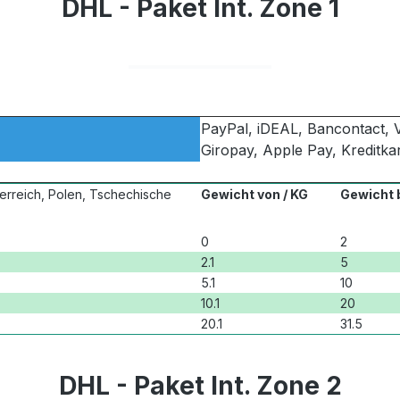
DHL - Paket Int. Zone 1
PayPal, iDEAL, Bancontact,
Giropay, Apple Pay, Kreditk
erreich, Polen, Tschechische
Gewicht von / KG
Gewicht b
0
2
2.1
5
5.1
10
10.1
20
20.1
31.5
DHL - Paket Int. Zone 2