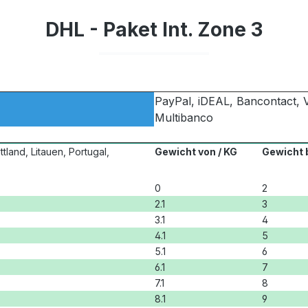
DHL - Paket Int. Zone 3
PayPal, iDEAL, Bancontact, 
Multibanco
ttland, Litauen, Portugal,
Gewicht von / KG
Gewicht b
0
2
2.1
3
3.1
4
4.1
5
5.1
6
6.1
7
7.1
8
8.1
9