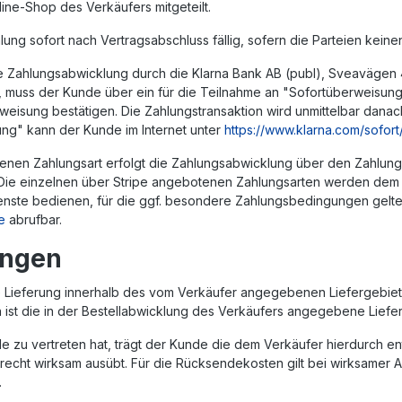
ne-Shop des Verkäufers mitgeteilt.
ung sofort nach Vertragsabschluss fällig, sofern die Parteien keinen
ie Zahlungsabwicklung durch die Klarna Bank AB (publ), Sveavägen
muss der Kunde über ein für die Teilnahme an "Sofortüberweisung"
eisung bestätigen. Die Zahlungstransaktion wird unmittelbar dan
ung" kann der Kunde im Internet unter
https://www.klarna.com/sofort
nen Zahlungsart erfolgt die Zahlungsabwicklung über den Zahlungsd
. Die einzelnen über Stripe angebotenen Zahlungsarten werden dem 
enste bedienen, für die ggf. besondere Zahlungsbedingungen gelte
e
abrufbar.
ungen
ie Lieferung innerhalb des vom Verkäufer angegebenen Liefergebie
n ist die in der Bestellabwicklung des Verkäufers angegebene Liefer
e zu vertreten hat, trägt der Kunde die dem Verkäufer hierdurch en
srecht wirksam ausübt. Für die Rücksendekosten gilt bei wirksamer
.