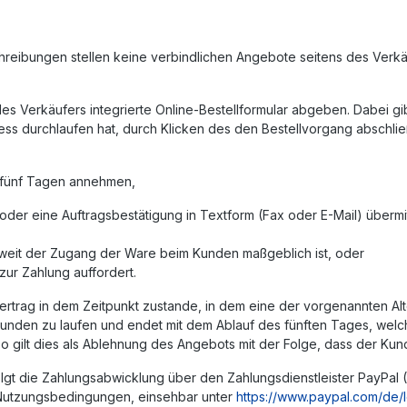
reibungen stellen keine verbindlichen Angebote seitens des Verkä
s Verkäufers integrierte Online-Bestellformular abgeben. Dabei g
ess durchlaufen hat, durch Klicken des den Bestellvorgang abschlie
 fünf Tagen annehmen,
oder eine Auftragsbestätigung in Textform (Fax oder E-Mail) übermi
oweit der Zugang der Ware beim Kunden maßgeblich ist, oder
ur Zahlung auffordert.
trag in dem Zeitpunkt zustande, in dem eine der vorgenannten Alter
den zu laufen und endet mit dem Ablauf des fünften Tages, welch
o gilt dies als Ablehnung des Angebots mit der Folge, dass der Kun
 die Zahlungsabwicklung über den Zahlungsdienstleister PayPal (Eur
-Nutzungsbedingungen, einsehbar unter
https://www.paypal.com/de/