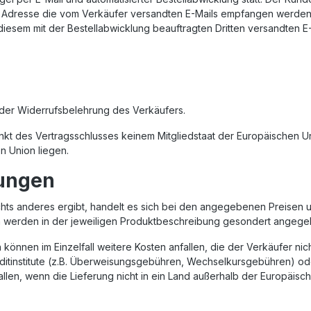
er Adresse die vom Verkäufer versandten E-Mails empfangen werde
diesem mit der Bestellabwicklung beauftragten Dritten versandten E
der Widerrufsbelehrung des Verkäufers.
punkt des Vertragsschlusses keinem Mitgliedstaat der Europäischen 
n Union liegen.
gungen
ts anderes ergibt, handelt es sich bei den angegebenen Preisen u
en werden in der jeweiligen Produktbeschreibung gesondert angege
önnen im Einzelfall weitere Kosten anfallen, die der Verkäufer nic
editinstitute (z.B. Überweisungsgebühren, Wechselkursgebühren) ode
llen, wenn die Lieferung nicht in ein Land außerhalb der Europäis