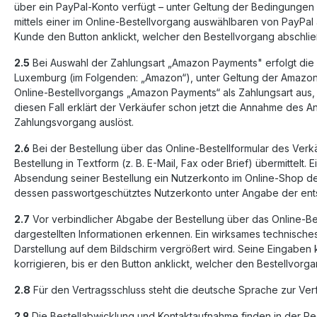
über ein PayPal-Konto verfügt – unter Geltung der Bedingungen
mittels einer im Online-Bestellvorgang auswählbaren von PayPa
Kunde den Button anklickt, welcher den Bestellvorgang abschlie
2.5
Bei Auswahl der Zahlungsart „Amazon Payments" erfolgt die
Luxemburg (im Folgenden: „Amazon“), unter Geltung der Amazo
Online-Bestellvorgangs „Amazon Payments“ als Zahlungsart aus, 
diesen Fall erklärt der Verkäufer schon jetzt die Annahme des
Zahlungsvorgang auslöst.
2.6
Bei der Bestellung über das Online-Bestellformular des Ve
Bestellung in Textform (z. B. E-Mail, Fax oder Brief) übermitte
Absendung seiner Bestellung ein Nutzerkonto im Online-Shop de
dessen passwortgeschütztes Nutzerkonto unter Angabe der en
2.7
Vor verbindlicher Abgabe der Bestellung über das Online-B
dargestellten Informationen erkennen. Ein wirksames technische
Darstellung auf dem Bildschirm vergrößert wird. Seine Eingaben
korrigieren, bis er den Button anklickt, welcher den Bestellvorga
2.8
Für den Vertragsschluss steht die deutsche Sprache zur Ver
2.9
Die Bestellabwicklung und Kontaktaufnahme finden in der Rege