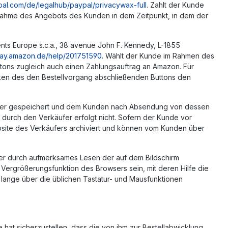
pal.com/de/legalhub/paypal/privacywax-full
. Zahlt der Kunde
Annahme des Angebots des Kunden in dem Zeitpunkt, in dem der
ts Europe s.c.a., 38 avenue John F. Kennedy, L-1855
/pay.amazon.de/help/201751590
. Wählt der Kunde im Rahmen des
ttons zugleich auch einen Zahlungsauftrag an Amazon. Für
cken des den Bestellvorgang abschließenden Buttons den
käufer gespeichert und dem Kunden nach Absendung von dessen
 durch den Verkäufer erfolgt nicht. Sofern der Kunde vor
bsite des Verkäufers archiviert und können vom Kunden über
ler durch aufmerksames Lesen der auf dem Bildschirm
Vergrößerungsfunktion des Browsers sein, mit deren Hilfe die
 lange über die üblichen Tastatur- und Mausfunktionen
 hat sicherzustellen, dass die von ihm zur Bestellabwicklung