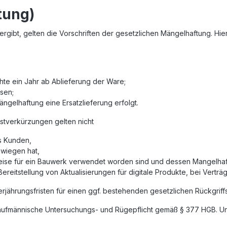
tung)
gibt, gelten die Vorschriften der gesetzlichen Mängelhaftung. Hie
hte ein Jahr ab Ablieferung der Ware;
sen;
ngelhaftung eine Ersatzlieferung erfolgt.
tverkürzungen gelten nicht
s Kunden,
hwiegen hat,
ise für ein Bauwerk verwendet worden sind und dessen Mangelhaft
ereitstellung von Aktualisierungen für digitale Produkte, bei Verträ
erjährungsfristen für einen ggf. bestehenden gesetzlichen Rückgrif
e kaufmännische Untersuchungs- und Rügepflicht gemäß § 377 HGB. Unt