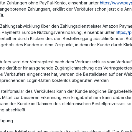
 für Zahlungen ohne PayPal-Konto, einsehbar unter
https://www.pay
l angebotenen Zahlungsart, erklärt der Verkäufer schon jetzt die 
ßt.
 Zahlungsabwicklung über den Zahlungsdienstleister Amazon Paymen
n Payments Europe Nutzungsvereinbarung, einsehbar unter
https:/
erteilt er durch Klicken des den Bestellvorgang abschließenden Bu
 Angebots des Kunden in dem Zeitpunkt, in dem der Kunde durch Kli
rkäufers wird der Vertragstext nach dem Vertragsschluss vom Ver
lt. Eine darüber hinausgehende Zugänglichmachung des Vertragstextes
s Verkäufers eingerichtet hat, werden die Bestelldaten auf der We
tsprechenden Login-Daten kostenlos abgerufen werden.
estellformular des Verkäufers kann der Kunde mögliche Eingabefeh
s Mittel zur besseren Erkennung von Eingabefehlern kann dabei die 
 kann der Kunde im Rahmen des elektronischen Bestellprozesses so
ng abschließt.
fügung.
l per E-Mail und automatisierter Bestellabwicklung statt. Der Kunde