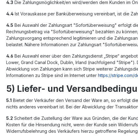
4.3
Die Zahlungsmöglichkeit/en wird/werden dem Kunden im Onli
4.4
Ist Vorauskasse per Banküberweisung vereinbart, ist die Zahl
4.5
Bei Auswahl der Zahlungsart "Sofortüberweisung" erfolgt d
Rechnungsbetrag via "Sofortüberweisung" bezahlen zu können, 
Zahlungsvorgang entsprechend legitimieren und die Zahlungsanw
belastet. Nähere Informationen zur Zahlungsart "Sofortüberweis
4.6
Bei Auswahl einer über den Zahlungsdienst „Stripe“ angebote
Lower, Grand Canal Dock, Dublin, Irland (nachfolgend "Stripe")
Abwicklung von Zahlungen kann sich Stripe weiterer Zahlungsdi
Informationen zu Stripe sind im Internet unter
https://stripe.com/d
5) Liefer- und Versandbeding
5.1
Bietet der Verkäufer den Versand der Ware an, so erfolgt d
nichts anderes vereinbart ist. Bei der Abwicklung der Transaktio
5.2
Scheitert die Zustellung der Ware aus Gründen, die der Kund
Kosten für die Hinsendung nicht, wenn der Kunde sein Widerruf
Widerrufsbelehrung des Verkäufers hierzu getroffene Regelung