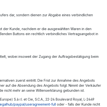
ufers dar, sondern dienen zur Abgabe eines verbindlichen
ibt der Kunde, nachdem er die ausgewählten Waren in den
ßenden Buttons ein rechtlich verbindliches Vertragsangebot in
ttelt, wobei insoweit der Zugang der Auftragsbestätigung beim
nativen zuerst eintritt. Die Frist zur Annahme des Angebots
er auf die Absendung des Angebots folgt. Nimmt der Verkäufer
de nicht mehr an seine Willenserklärung gebunden ist.
ope) S.à r.l. et Cie, S.C.A., 22-24 Boulevard Royal, L-2449
legalhub/paypal/useragreement-full
oder - falls der Kunde nicht