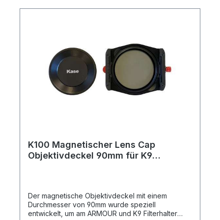
Filterhalter-System ist aus Aluminium präzisions-
K100 (100x150mm) ND64 (6 Blendenstufen/6
CNC-gefräst und matt-schwarz eloxiert, um
Stops) Graufilter 1x Filtertasche für 100x100 und
Lichtreflexe zu minimieren. Der Filterhalter ist so
100x150mm Filter
konzipiert, dass kein Streulicht von der Seite
eindringen kann. Außerdem hebt sich der K9
Filterhalter durch seine Leichtigkeit,
sowie flachen Aufbau hervor und kann mit
seiner stabilen, langlebigen
Verarbeitung überzeugen. Insgesamt
sind 4 Adapterringe für übliche Objektivgrößen im
Set enthalten. Die beiden Grund-Adapterringe
sind auf der Außenseite magnetisch. Auf der
Innenseite passen je Grund-Adapterring Objektive
mit entweder 77mm oder
82mm Objektivdurchmesser. Der
Außendurchmesser des Grund-Adapterrings
beträgt 90mm. Wenn Ihr Objektiv einen
K100 Magnetischer Lens Cap
geringeren Filterdurchmesser hat, so werden ggf.
Objektivdeckel 90mm für K9
Weitere Einschraub Step Up Adapterringe
Filterhalter
benötigt. Zwei dieser Adapterringe Ringe, mit
einer Größe von 67-82mm und 72-82mm sind
bereits im Lieferumfang enthalten. Filtereinschübe
Zwei Filtereinschübe sind werkseitig montiert und
Der magnetische Objektivdeckel mit einem
ein dritter kann bei
Durchmesser von 90mm wurde speziell
Bedarf nachgerüstet werden. Der dritte
entwickelt, um am ARMOUR und K9 Filterhalter