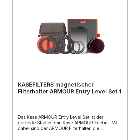
ARMOUR Filtersystem passt auch perfekt zu den
Rechteckfiltern von Kase aber auch denen
anderer Marken. Was ist dabei? 1x 100mm
ARMOUR Alu-Filterhalter 1x 95mm ARMOUR
Magnetischer Polfilter 2x Magnetische Basis-
Adapterringe: 77-95mm & 82-95mm 2x Einschraub
Step Up Adapter Ringe: 67-82mm & 72-82mm 1x
magnetischer Rahmen aus Aluminium 100x150mm
1x magnetischer Rahmen aus Aluminium
100x100mm 1x Objektivdeckel aus Kunststoff 1x
Hochwertiger Sechskant-Schraubendreher Um
den Filterhalter mit anderen Objektivfiltergrößen
kleiner 82mm zu verwenden, verwendet bitte
passende Einschraub Step Up Adapter Ringe. Um
beispielsweise das ARMOUR-System mit einem
KASEFILTERS magnetischer
58mm Filtergewinde zu verwenden, benötigt Ihr
Filterhalter ARMOUR Entry Level Set 1
nur einen zusätzlichen 58-82mm Einschraub Step
Up Adapter Ring.
Das Kase ARMOUR Entry Level Set ist der
perfekte Start in dein Kase ARMOUR Erlebnis.Mit
dabei sind der ARMOUR Filterhalter, die
Filtertasche für bis zu 6 Filter und Adaptern. Das
Kase ARMOUR Filterset ist perfekt für