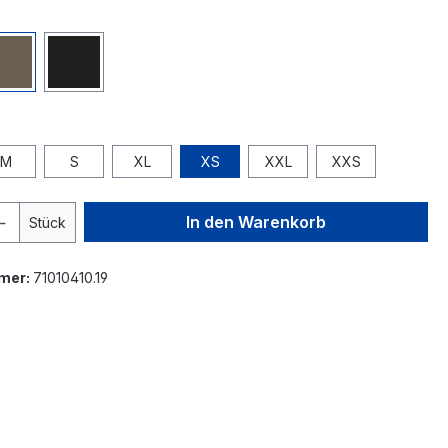
M
S
XL
XS
XXL
XXS
In den Warenkorb
Stück
mer:
71010410.19