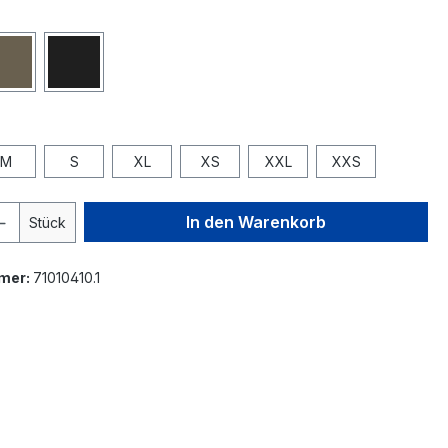
M
S
XL
XS
XXL
XXS
In den Warenkorb
Stück
mer:
71010410.1